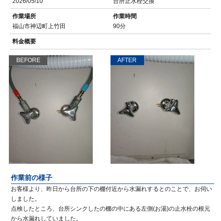
2026/05/10
台所止水栓交換
作業場所
作業時間
福山市神辺町上竹田
90分
料金概要
BEFORE
AFTER
作業前の様子
お客様より、昨日から台所の下の棚付近から水漏れするとのことで、お伺い
しました。
点検したところ、台所シンクしたの棚の中にある左側(お湯)の止水栓の根元
から水漏れしていました。