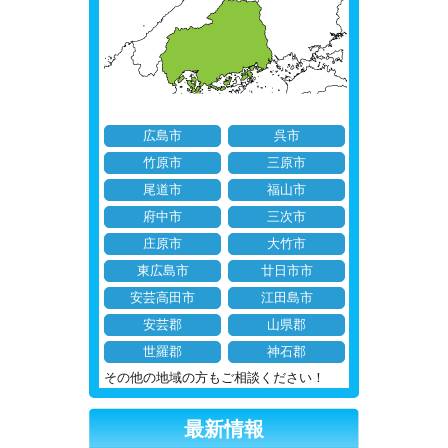
広島市
呉市
竹原市
三原市
尾道市
福山市
府中市
三次市
庄原市
大竹市
東広島市
廿日市市
安芸高田市
江田島市
安芸郡
山県郡
世羅郡
神石郡
その他の地域の方もご相談ください！
最新情報