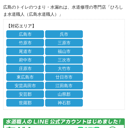
広島のトイレのつまり・水漏れは、水道修理の専門店「ひろし
ま水道職人（広島水道職人）」
【対応エリア】
広島市
呉市
竹原市
三原市
尾道市
福山市
府中市
三次市
庄原市
大竹市
東広島市
廿日市市
安芸高田市
江田島市
安芸郡
山県郡
世羅郡
神石郡