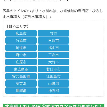
広島のトイレのつまり・水漏れは、水道修理の専門店「ひろし
ま水道職人（広島水道職人）」
【対応エリア】
広島市
呉市
竹原市
三原市
尾道市
福山市
府中市
三次市
庄原市
大竹市
東広島市
廿日市市
安芸高田市
江田島市
安芸郡
山県郡
世羅郡
神石郡