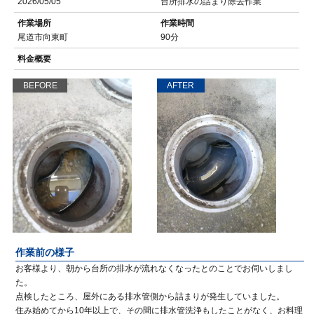
2026/05/05
台所排水の詰まり除去作業
作業場所
作業時間
尾道市向東町
90分
料金概要
BEFORE
AFTER
作業前の様子
お客様より、朝から台所の排水が流れなくなったとのことでお伺いしまし
た。
点検したところ、屋外にある排水管側から詰まりが発生していました。
住み始めてから10年以上で、その間に排水管洗浄もしたことがなく、お料理