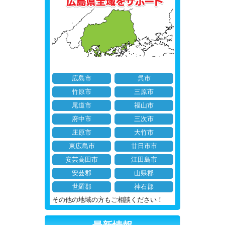
広島市
呉市
竹原市
三原市
尾道市
福山市
府中市
三次市
庄原市
大竹市
東広島市
廿日市市
安芸高田市
江田島市
安芸郡
山県郡
世羅郡
神石郡
その他の地域の方もご相談ください！