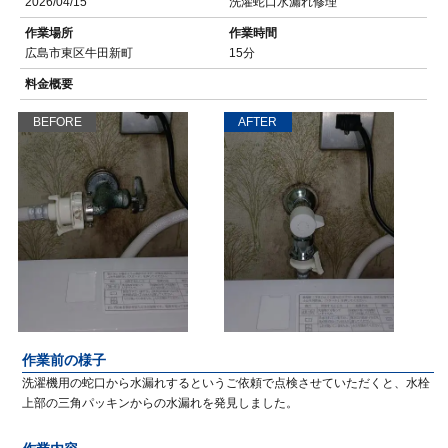
2026/04/15
洗濯蛇口水漏れ修理
作業場所
作業時間
広島市東区牛田新町
15分
料金概要
BEFORE
AFTER
作業前の様子
洗濯機用の蛇口から水漏れするというご依頼で点検させていただくと、水栓
上部の三角パッキンからの水漏れを発見しました。