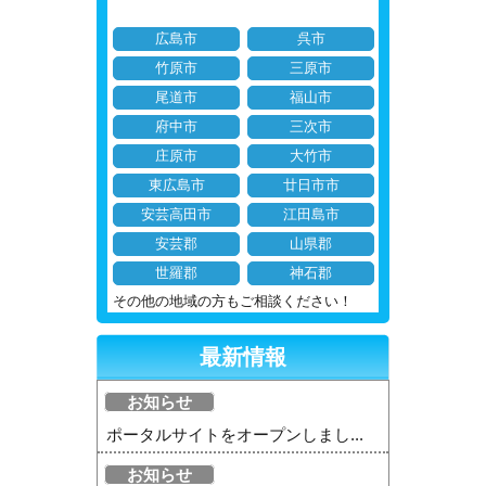
広島市
呉市
竹原市
三原市
尾道市
福山市
府中市
三次市
庄原市
大竹市
東広島市
廿日市市
安芸高田市
江田島市
安芸郡
山県郡
世羅郡
神石郡
その他の地域の方もご相談ください！
最新情報
お知らせ
ポータルサイトをオープンしまし...
お知らせ