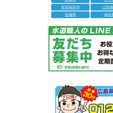
安芸高田市
江田
世羅郡
神石