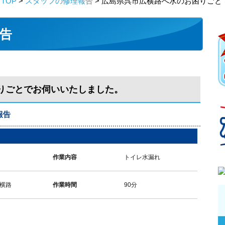
TOP
>
スタッフの修理報告
> 広島県呉市広横路へ水のお困りごと
告
りごとでお伺いいたしました。
報告
作業内容
トイレ水漏れ
横路
作業時間
90分