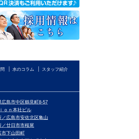
質問
水のコラム
スタッフ紹介
広島市中区鶴見町8-57
ｉｏｎ本社ビル
所／広島市安佐北区亀山
所／廿日市市桜尾
呉市下山田町