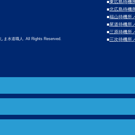
■
東広島待機
■
北広島待機
■
福山待機所
■
尾道待機所
■
三原待機所
しま水道職人. All Rights Reserved.
■
三次待機所