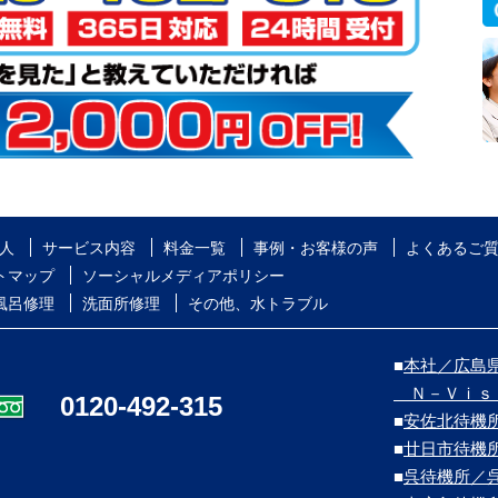
人
サービス内容
料金一覧
事例・お客様の声
よくあるご
トマップ
ソーシャルメディアポリシー
風呂修理
洗面所修理
その他、水トラブル
■
本社／広島県
Ｎ－Ｖｉｓ
0120-492-315
■
安佐北待機
■
廿日市待機
■
呉待機所／