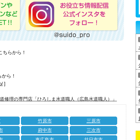
はこちらから！
らから！
o/
]
道修理の専門店「ひろしま水道職人（広島水道職人）」
市
竹原市
三原市
市
府中市
三次市
市
東広島市
廿日市市