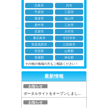
広島市
呉市
竹原市
三原市
尾道市
福山市
府中市
三次市
庄原市
大竹市
東広島市
廿日市市
安芸高田市
江田島市
安芸郡
山県郡
世羅郡
神石郡
その他の地域の方もご相談ください！
最新情報
お知らせ
ポータルサイトをオープンしまし...
お知らせ