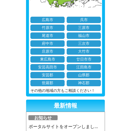
広島市
呉市
竹原市
三原市
尾道市
福山市
府中市
三次市
庄原市
大竹市
東広島市
廿日市市
安芸高田市
江田島市
安芸郡
山県郡
世羅郡
神石郡
その他の地域の方もご相談ください！
最新情報
お知らせ
ポータルサイトをオープンしまし...