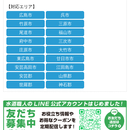
【対応エリア】
広島市
呉市
竹原市
三原市
尾道市
福山市
府中市
三次市
庄原市
大竹市
東広島市
廿日市市
安芸高田市
江田島市
安芸郡
山県郡
世羅郡
神石郡