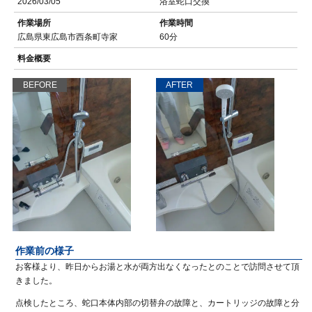
2026/03/05
浴室蛇口交換
作業場所
作業時間
広島県東広島市西条町寺家
60分
料金概要
BEFORE
AFTER
作業前の様子
お客様より、昨日からお湯と水が両方出なくなったとのことで訪問させて頂
きました。
点検したところ、蛇口本体内部の切替弁の故障と、カートリッジの故障と分