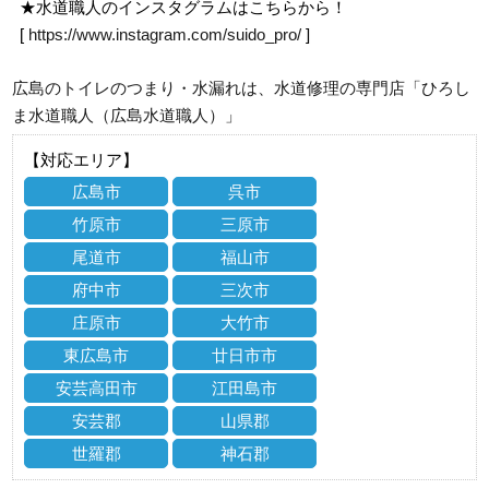
★水道職人のインスタグラムはこちらから！
[
https://www.instagram.com/suido_pro/
]
広島のトイレのつまり・水漏れは、水道修理の専門店「ひろし
ま水道職人（広島水道職人）」
【対応エリア】
広島市
呉市
竹原市
三原市
尾道市
福山市
府中市
三次市
庄原市
大竹市
東広島市
廿日市市
安芸高田市
江田島市
安芸郡
山県郡
世羅郡
神石郡