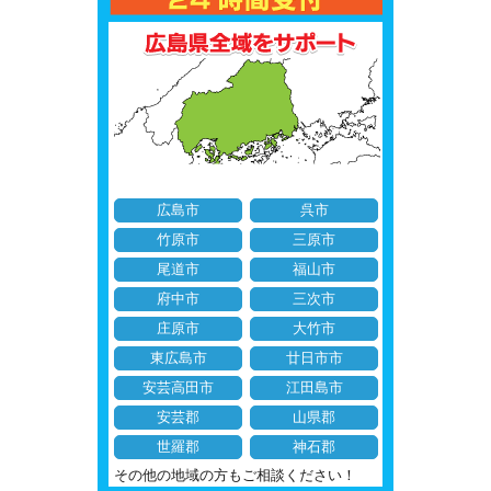
広島市
呉市
竹原市
三原市
尾道市
福山市
府中市
三次市
庄原市
大竹市
東広島市
廿日市市
安芸高田市
江田島市
安芸郡
山県郡
世羅郡
神石郡
その他の地域の方もご相談ください！