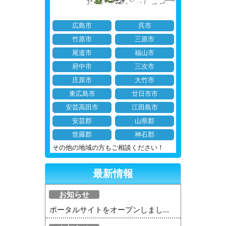
広島市
呉市
竹原市
三原市
尾道市
福山市
府中市
三次市
庄原市
大竹市
東広島市
廿日市市
安芸高田市
江田島市
安芸郡
山県郡
世羅郡
神石郡
その他の地域の方もご相談ください！
最新情報
お知らせ
ポータルサイトをオープンしまし...