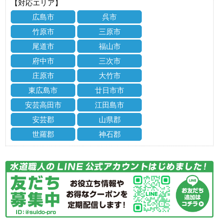
【対応エリア】
広島市
呉市
竹原市
三原市
尾道市
福山市
府中市
三次市
庄原市
大竹市
東広島市
廿日市市
安芸高田市
江田島市
安芸郡
山県郡
世羅郡
神石郡