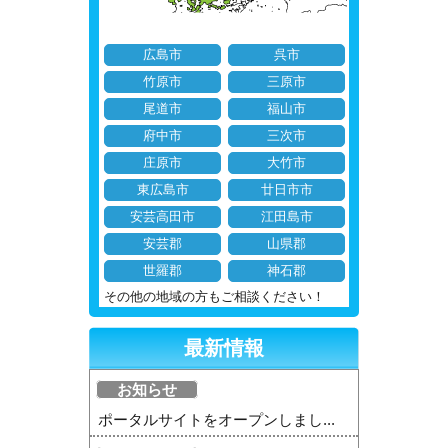
広島市
呉市
竹原市
三原市
尾道市
福山市
府中市
三次市
庄原市
大竹市
東広島市
廿日市市
安芸高田市
江田島市
安芸郡
山県郡
世羅郡
神石郡
その他の地域の方もご相談ください！
最新情報
お知らせ
ポータルサイトをオープンしまし...