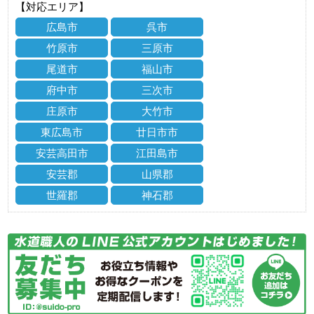
【対応エリア】
広島市
呉市
竹原市
三原市
尾道市
福山市
府中市
三次市
庄原市
大竹市
東広島市
廿日市市
安芸高田市
江田島市
安芸郡
山県郡
世羅郡
神石郡