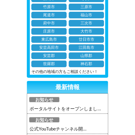
竹原市
三原市
尾道市
福山市
府中市
三次市
庄原市
大竹市
東広島市
廿日市市
安芸高田市
江田島市
安芸郡
山県郡
世羅郡
神石郡
その他の地域の方もご相談ください！
最新情報
お知らせ
ポータルサイトをオープンしまし...
お知らせ
公式YouTubeチャンネル開...