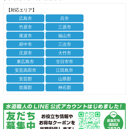
【対応エリア】
広島市
呉市
竹原市
三原市
尾道市
福山市
府中市
三次市
庄原市
大竹市
東広島市
廿日市市
安芸高田市
江田島市
安芸郡
山県郡
世羅郡
神石郡