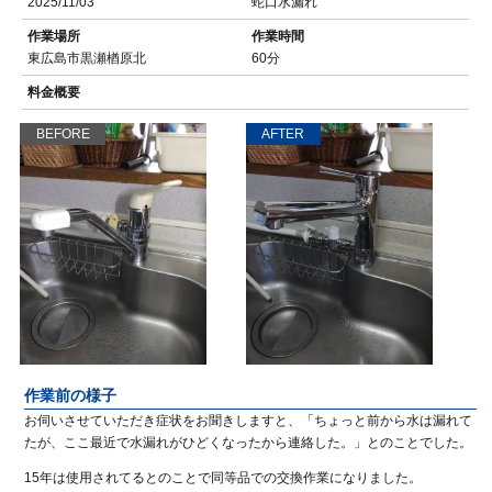
2025/11/03
蛇口水漏れ
作業場所
作業時間
東広島市黒瀬楢原北
60分
料金概要
BEFORE
AFTER
作業前の様子
お伺いさせていただき症状をお聞きしますと、「ちょっと前から水は漏れて
たが、ここ最近で水漏れがひどくなったから連絡した。」とのことでした。
15年は使用されてるとのことで同等品での交換作業になりました。