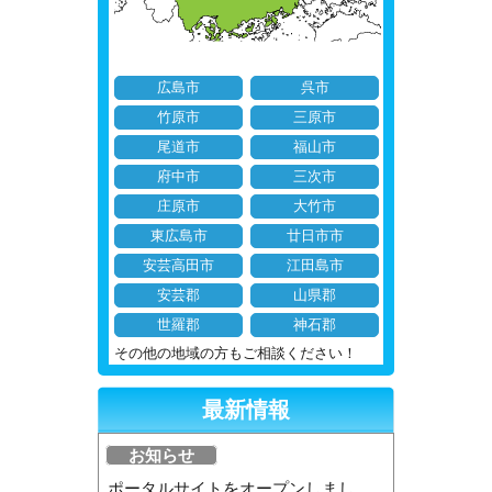
広島市
呉市
竹原市
三原市
尾道市
福山市
府中市
三次市
庄原市
大竹市
東広島市
廿日市市
安芸高田市
江田島市
安芸郡
山県郡
世羅郡
神石郡
その他の地域の方もご相談ください！
最新情報
お知らせ
ポータルサイトをオープンしまし...