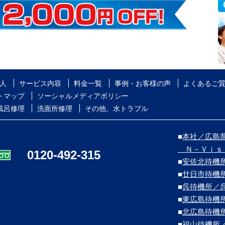
人
サービス内容
料金一覧
事例・お客様の声
よくあるご
トマップ
ソーシャルメディアポリシー
風呂修理
洗面所修理
その他、水トラブル
■
本社／広島県
Ｎ－Ｖｉｓ
0120-492-315
■
安佐北待機
■
廿日市待機
■
呉待機所／
■
東広島待機
■
北広島待機
■
福山待機所