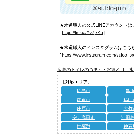
★水道職人の公式LINEアカウント
[
https://lin.ee/Xv7j7Ku
]
★水道職人のインスタグラムはこち
[
https://www.instagram.com/suido_pr
広島のトイレのつまり・水漏れは、水
【対応エリア】
広島市
呉
尾道市
福山
庄原市
大竹
安芸高田市
江田
世羅郡
神石