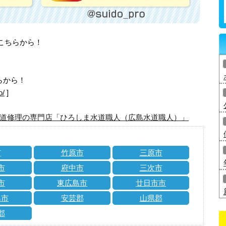
はこちらから！
らから！
o/
]
道修理の専門店「ひろしま水道職人（広島水道職人）」
市
竹原市
三原市
市
府中市
三次市
市
東広島市
廿日市市
島市
安芸郡
山県郡
郡