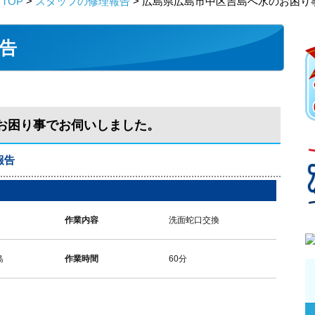
TOP
>
スタッフの修理報告
> 広島県広島市中区吉島へ水のお困り
告
お困り事でお伺いしました。
報告
作業内容
洗面蛇口交換
島
作業時間
60分