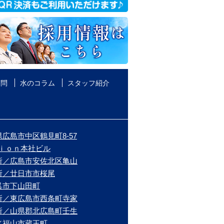
質問
水のコラム
スタッフ紹介
広島市中区鶴見町8-57
ｉｏｎ本社ビル
所／広島市安佐北区亀山
所／廿日市市桜尾
呉市下山田町
所／東広島市西条町寺家
所／山県郡北広島町壬生
／福山市蔵王町