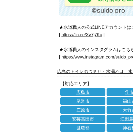
★水道職人の公式LINEアカウント
[
https://lin.ee/Xv7j7Ku
]
★水道職人のインスタグラムはこち
[
https://www.instagram.com/suido_pr
広島のトイレのつまり・水漏れは、水
【対応エリア】
広島市
呉
尾道市
福山
庄原市
大竹
安芸高田市
江田
世羅郡
神石