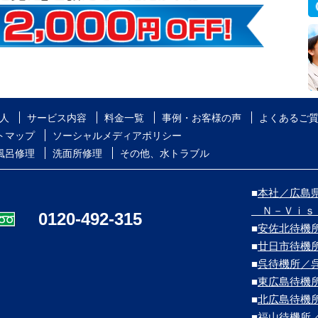
人
サービス内容
料金一覧
事例・お客様の声
よくあるご
トマップ
ソーシャルメディアポリシー
風呂修理
洗面所修理
その他、水トラブル
■
本社／広島県
Ｎ－Ｖｉｓ
0120-492-315
■
安佐北待機
■
廿日市待機
■
呉待機所／
■
東広島待機
■
北広島待機
■
福山待機所