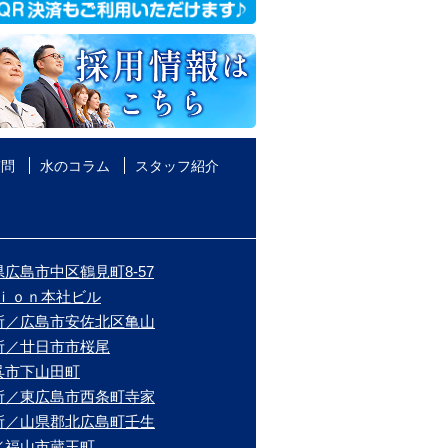
質問
水のコラム
スタッフ紹介
広島市中区鶴見町8-57
ｉｏｎ本社ビル
所／広島市安佐北区亀山
所／廿日市市桜尾
呉市下山田町
所／東広島市西条町寺家
所／山県郡北広島町壬生
／福山市蔵王町