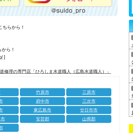
はこちらから！
らから！
o/
]
道修理の専門店「ひろしま水道職人（広島水道職人）」
市
竹原市
三原市
市
府中市
三次市
市
東広島市
廿日市市
島市
安芸郡
山県郡
郡