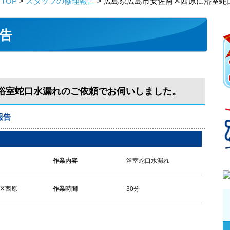
TOP
>
スタッフの修理報告
> 広島県広島市安佐南区西原に浴室
告
浴室蛇口水漏れのご依頼でお伺いしました。
報告
作業内容
浴室蛇口水漏れ
区西原
作業時間
30分