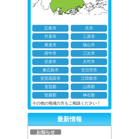
広島市
呉市
竹原市
三原市
尾道市
福山市
府中市
三次市
庄原市
大竹市
東広島市
廿日市市
安芸高田市
江田島市
安芸郡
山県郡
世羅郡
神石郡
その他の地域の方もご相談ください！
最新情報
お知らせ