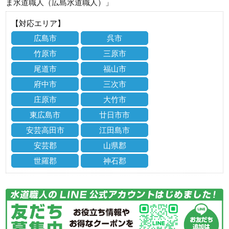
ま水道職人（広島水道職人）」
【対応エリア】
広島市
呉市
竹原市
三原市
尾道市
福山市
府中市
三次市
庄原市
大竹市
東広島市
廿日市市
安芸高田市
江田島市
安芸郡
山県郡
世羅郡
神石郡