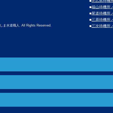
■
北広島待機
■
福山待機所
■
尾道待機所
■
三原待機所
しま水道職人. All Rights Reserved.
■
三次待機所