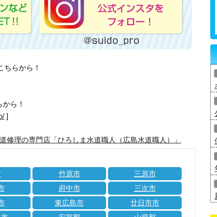
はこちらから！
らから！
o/
]
道修理の専門店「ひろしま水道職人（広島水道職人）」
市
竹原市
三原市
市
府中市
三次市
市
東広島市
廿日市市