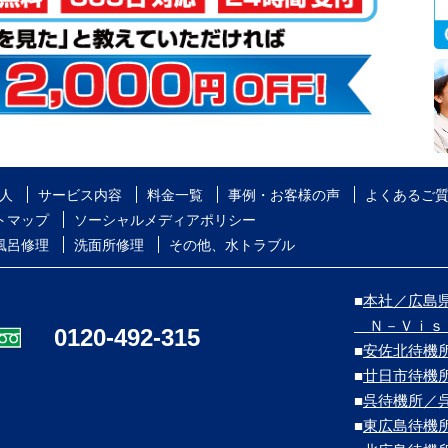
人
サービス内容
料金一覧
事例・お客様の声
よくあるご
トマップ
ソーシャルメディアポリシー
風呂修理
洗面所修理
その他、水トラブル
■
本社／広島県
Ｎ－Ｖｉｓ
0120-492-315
■
安佐北待機
■
廿日市待機
■
呉待機所／
■
東広島待機