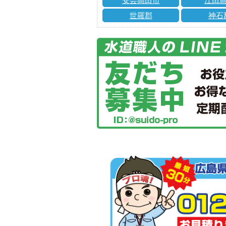
安芸高田市
江田
世羅郡
神石