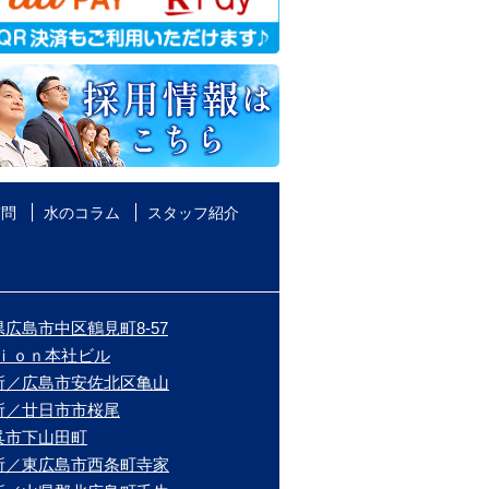
質問
水のコラム
スタッフ紹介
広島市中区鶴見町8-57
ｉｏｎ本社ビル
所／広島市安佐北区亀山
所／廿日市市桜尾
呉市下山田町
所／東広島市西条町寺家