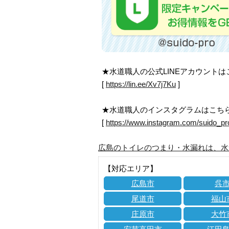
★水道職人の公式LINEアカウント
[
https://lin.ee/Xv7j7Ku
]
★水道職人のインスタグラムはこち
[
https://www.instagram.com/suido_pr
広島のトイレのつまり・水漏れは、水
【対応エリア】
広島市
呉
尾道市
福山
庄原市
大竹