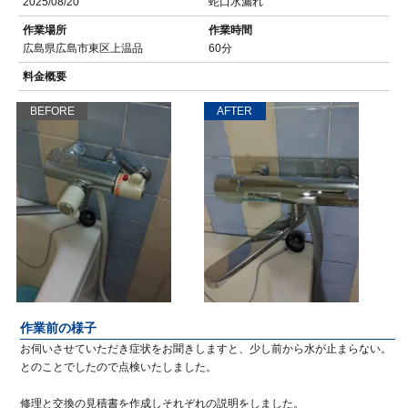
2025/08/20
蛇口水漏れ
作業場所
作業時間
広島県広島市東区上温品
60分
料金概要
BEFORE
AFTER
作業前の様子
お伺いさせていただき症状をお聞きしますと、少し前から水が止まらない。
とのことでしたので点検いたしました。
修理と交換の見積書を作成しそれぞれの説明をしました。