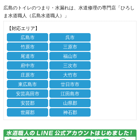
広島のトイレのつまり・水漏れは、水道修理の専門店「ひろし
ま水道職人（広島水道職人）」
【対応エリア】
広島市
呉市
竹原市
三原市
尾道市
福山市
府中市
三次市
庄原市
大竹市
東広島市
廿日市市
安芸高田市
江田島市
安芸郡
山県郡
世羅郡
神石郡