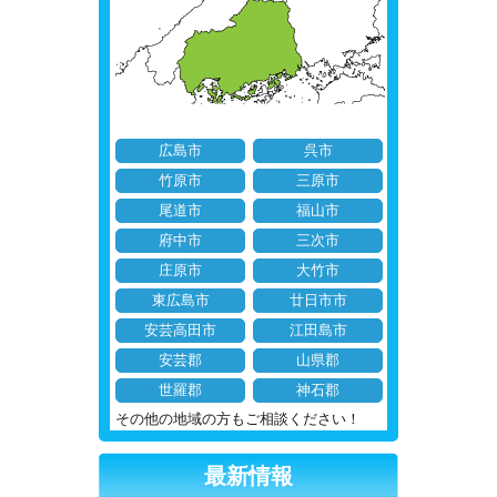
広島市
呉市
竹原市
三原市
尾道市
福山市
府中市
三次市
庄原市
大竹市
東広島市
廿日市市
安芸高田市
江田島市
安芸郡
山県郡
世羅郡
神石郡
その他の地域の方もご相談ください！
最新情報