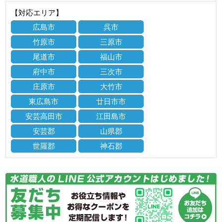
【対応エリア】
広島市
呉市
竹原市
三原市
尾道市
福山市
府中市
三次市
庄原市
大竹市
東広島市
廿日市市
安芸高田市
江田島市
安芸郡
山県郡
世羅郡
神石郡