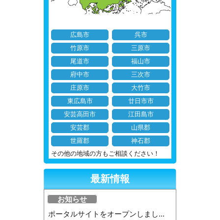
広島市
呉市
竹原市
三原市
尾道市
福山市
府中市
三次市
庄原市
大竹市
東広島市
廿日市市
安芸高田市
江田島市
安芸郡
山県郡
世羅郡
神石郡
その他の地域の方もご相談ください！
最新情報
お知らせ
ポータルサイトをオープンしまし...