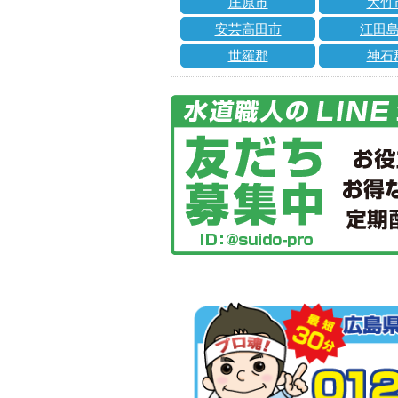
庄原市
大竹
安芸高田市
江田
世羅郡
神石