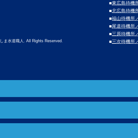
■
東広島待機
■
北広島待機
■
福山待機所
■
尾道待機所
■
三原待機所
しま水道職人. All Rights Reserved.
■
三次待機所