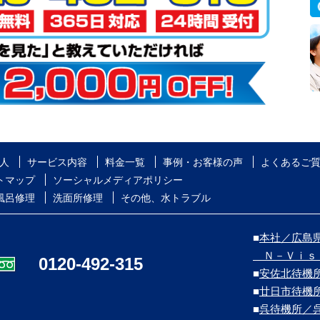
人
サービス内容
料金一覧
事例・お客様の声
よくあるご
トマップ
ソーシャルメディアポリシー
風呂修理
洗面所修理
その他、水トラブル
■
本社／広島県
Ｎ－Ｖｉｓ
0120-492-315
■
安佐北待機
■
廿日市待機
■
呉待機所／