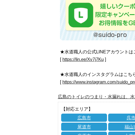
★水道職人の公式LINEアカウント
[
https://lin.ee/Xv7j7Ku
]
★水道職人のインスタグラムはこち
[
https://www.instagram.com/suido_pr
広島のトイレのつまり・水漏れは、水
【対応エリア】
広島市
呉
尾道市
福山