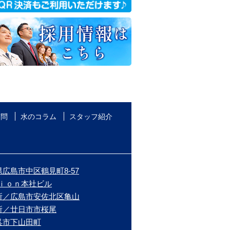
質問
水のコラム
スタッフ紹介
広島市中区鶴見町8-57
ｉｏｎ本社ビル
所／広島市安佐北区亀山
所／廿日市市桜尾
呉市下山田町