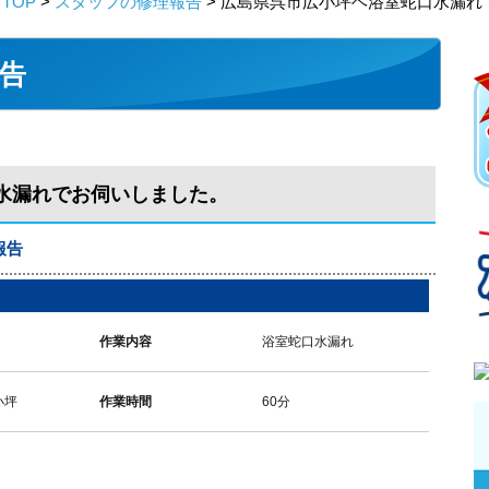
TOP
>
スタッフの修理報告
> 広島県呉市広小坪ヘ浴室蛇口水漏れ
告
水漏れでお伺いしました。
報告
作業内容
浴室蛇口水漏れ
小坪
作業時間
60分