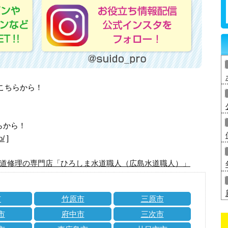
はこちらから！
らから！
o/
]
道修理の専門店「ひろしま水道職人（広島水道職人）」
市
竹原市
三原市
市
府中市
三次市