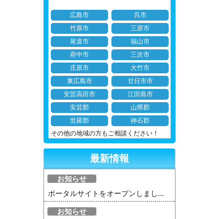
広島市
呉市
竹原市
三原市
尾道市
福山市
府中市
三次市
庄原市
大竹市
東広島市
廿日市市
安芸高田市
江田島市
安芸郡
山県郡
世羅郡
神石郡
その他の地域の方もご相談ください！
最新情報
お知らせ
ポータルサイトをオープンしまし...
お知らせ