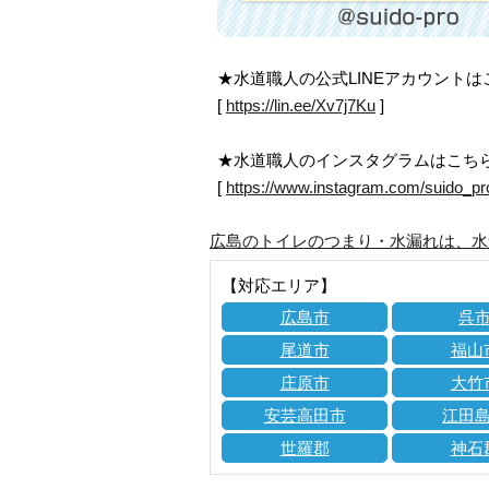
★水道職人の公式LINEアカウント
[
https://lin.ee/Xv7j7Ku
]
★水道職人のインスタグラムはこち
[
https://www.instagram.com/suido_pr
広島のトイレのつまり・水漏れは、水
【対応エリア】
広島市
呉
尾道市
福山
庄原市
大竹
安芸高田市
江田
世羅郡
神石