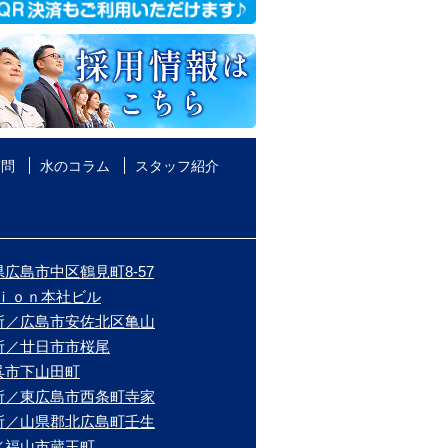
質問
水のコラム
スタッフ紹介
広島市中区鶴見町8-57
ｉｏｎ本社ビル
所／広島市安佐北区亀山
所／廿日市市桜尾
呉市下山田町
所／東広島市西条町寺家
所／山県郡北広島町壬生
／福山市蔵王町