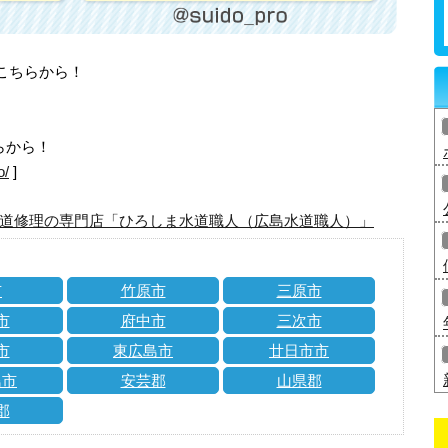
はこちらから！
らから！
o/
]
道修理の専門店「ひろしま水道職人（広島水道職人）」
市
竹原市
三原市
市
府中市
三次市
市
東広島市
廿日市市
島市
安芸郡
山県郡
郡