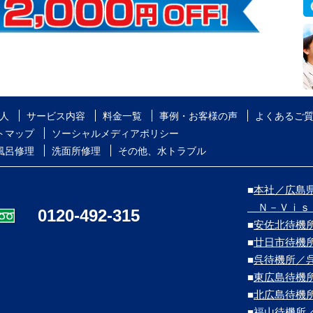
人
サービス内容
料金一覧
事例・お客様の声
よくあるご
トマップ
ソーシャルメディアポリシー
風呂修理
洗面所修理
その他、水トラブル
■
本社／広島県
Ｎ－Ｖｉｓ
0120-492-315
■
安佐北待機
■
廿日市待機
■
呉待機所／
■
東広島待機
■
北広島待機
■
福山待機所