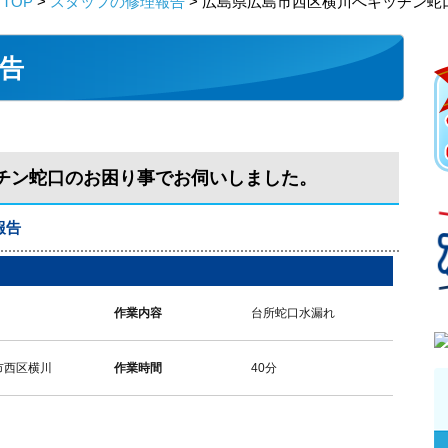
TOP
>
スタッフの修理報告
> 広島県広島市西区横川へキッチン蛇
告
チン蛇口のお困り事でお伺いしました。
報告
作業内容
台所蛇口水漏れ
市西区横川
作業時間
40分