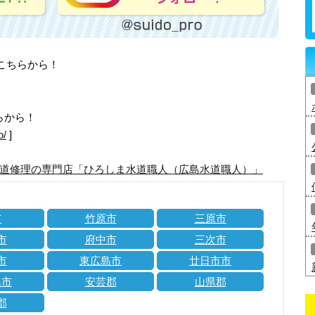
はこちらから！
らから！
o/
]
道修理の専門店「ひろしま水道職人（広島水道職人）」
市
竹原市
三原市
市
府中市
三次市
市
東広島市
廿日市市
島市
安芸郡
山県郡
郡