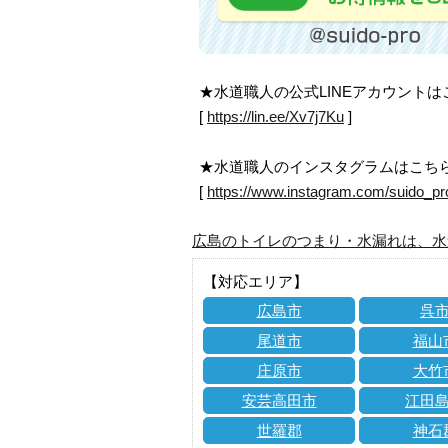
★水道職人の公式LINEアカウント
[
https://lin.ee/Xv7j7Ku
]
★水道職人のインスタグラムはこち
[
https://www.instagram.com/suido_pr
広島のトイレのつまり・水漏れは、水
【対応エリア】
広島市
呉
尾道市
福山
庄原市
大竹
安芸高田市
江田
世羅郡
神石