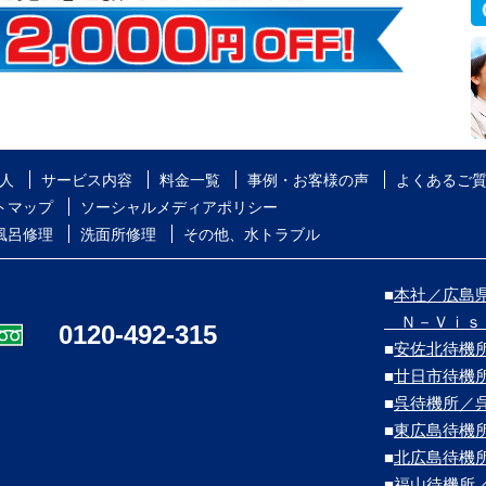
人
サービス内容
料金一覧
事例・お客様の声
よくあるご
トマップ
ソーシャルメディアポリシー
風呂修理
洗面所修理
その他、水トラブル
■
本社／広島県
Ｎ－Ｖｉｓ
0120-492-315
■
安佐北待機
■
廿日市待機
■
呉待機所／
■
東広島待機
■
北広島待機
■
福山待機所