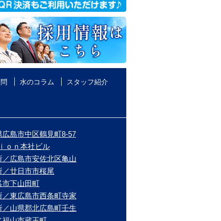
質問
水のコラム
スタッフ紹介
広島市中区鶴見町8-57
ｉｏｎ本社ビル
所／広島市安佐北区亀山
所／廿日市市桜尾
呉市下山田町
所／東広島市西条町寺家
所／山県郡北広島町壬生
／福山市蔵王町