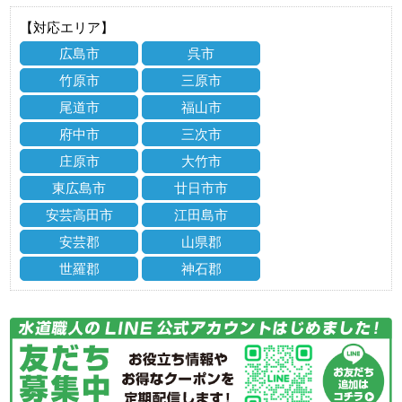
【対応エリア】
広島市
呉市
竹原市
三原市
尾道市
福山市
府中市
三次市
庄原市
大竹市
東広島市
廿日市市
安芸高田市
江田島市
安芸郡
山県郡
世羅郡
神石郡