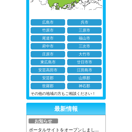
広島市
呉市
竹原市
三原市
尾道市
福山市
府中市
三次市
庄原市
大竹市
東広島市
廿日市市
安芸高田市
江田島市
安芸郡
山県郡
世羅郡
神石郡
その他の地域の方もご相談ください！
最新情報
お知らせ
ポータルサイトをオープンしまし...