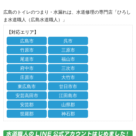
広島のトイレのつまり・水漏れは、水道修理の専門店「ひろし
ま水道職人（広島水道職人）」
【対応エリア】
広島市
呉市
竹原市
三原市
尾道市
福山市
府中市
三次市
庄原市
大竹市
東広島市
廿日市市
安芸高田市
江田島市
安芸郡
山県郡
世羅郡
神石郡