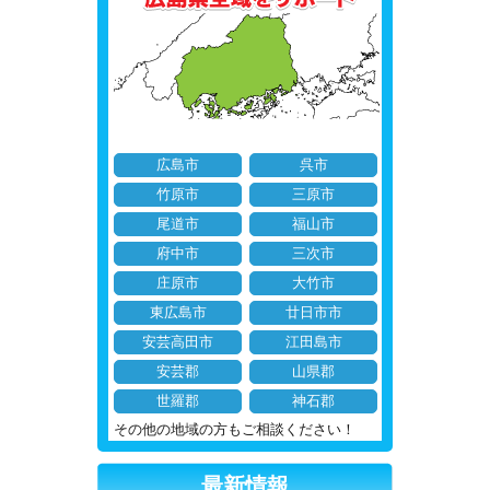
広島市
呉市
竹原市
三原市
尾道市
福山市
府中市
三次市
庄原市
大竹市
東広島市
廿日市市
安芸高田市
江田島市
安芸郡
山県郡
世羅郡
神石郡
その他の地域の方もご相談ください！
最新情報