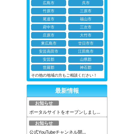
広島市
呉市
竹原市
三原市
尾道市
福山市
府中市
三次市
庄原市
大竹市
東広島市
廿日市市
安芸高田市
江田島市
安芸郡
山県郡
世羅郡
神石郡
その他の地域の方もご相談ください！
最新情報
お知らせ
ポータルサイトをオープンしまし...
お知らせ
公式YouTubeチャンネル開...