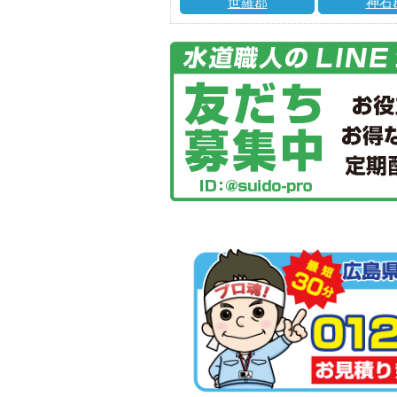
世羅郡
神石