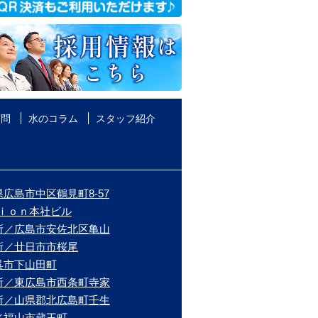
質問
水のコラム
スタッフ紹介
広島市中区鶴見町8-57
ｉｏｎ本社ビル
所／広島市安佐北区亀山
所／廿日市市桜尾
呉市下山田町
所／東広島市西条町寺家
所／山県郡北広島町壬生
／福山市蔵王町