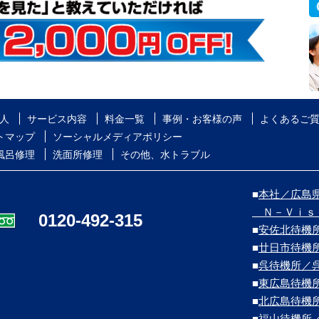
人
サービス内容
料金一覧
事例・お客様の声
よくあるご
トマップ
ソーシャルメディアポリシー
風呂修理
洗面所修理
その他、水トラブル
■
本社／広島県
Ｎ－Ｖｉｓ
0120-492-315
■
安佐北待機
■
廿日市待機
■
呉待機所／
■
東広島待機
■
北広島待機
■
福山待機所