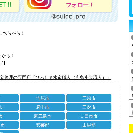
はこちらから！
らから！
o/
]
道修理の専門店「ひろしま水道職人（広島水道職人）」
市
竹原市
三原市
市
府中市
三次市
市
東広島市
廿日市市
島市
安芸郡
山県郡