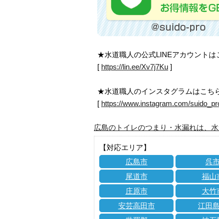
★水道職人の公式LINEアカウント
[
https://lin.ee/Xv7j7Ku
]
★水道職人のインスタグラムはこち
[
https://www.instagram.com/suido_pr
広島のトイレのつまり・水漏れは、水
【対応エリア】
広島市
呉
尾道市
福山
庄原市
大竹
安芸高田市
江田