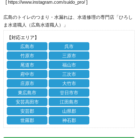
[
https://www.instagram.com/suido_pro/
]
広島のトイレのつまり・水漏れは、水道修理の専門店「ひろし
ま水道職人（広島水道職人）」
【対応エリア】
広島市
呉市
竹原市
三原市
尾道市
福山市
府中市
三次市
庄原市
大竹市
東広島市
廿日市市
安芸高田市
江田島市
安芸郡
山県郡
世羅郡
神石郡