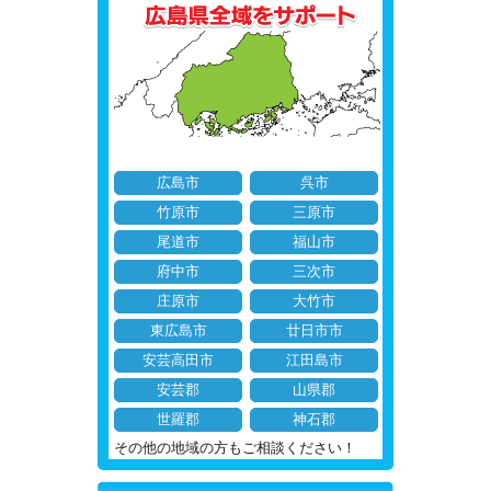
広島市
呉市
竹原市
三原市
尾道市
福山市
府中市
三次市
庄原市
大竹市
東広島市
廿日市市
安芸高田市
江田島市
安芸郡
山県郡
世羅郡
神石郡
その他の地域の方もご相談ください！