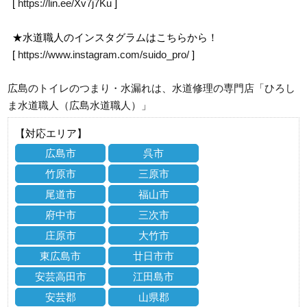
[
https://lin.ee/Xv7j7Ku
]
★水道職人のインスタグラムはこちらから！
[
https://www.instagram.com/suido_pro/
]
広島のトイレのつまり・水漏れは、水道修理の専門店「ひろし
ま水道職人（広島水道職人）」
【対応エリア】
広島市
呉市
竹原市
三原市
尾道市
福山市
府中市
三次市
庄原市
大竹市
東広島市
廿日市市
安芸高田市
江田島市
安芸郡
山県郡