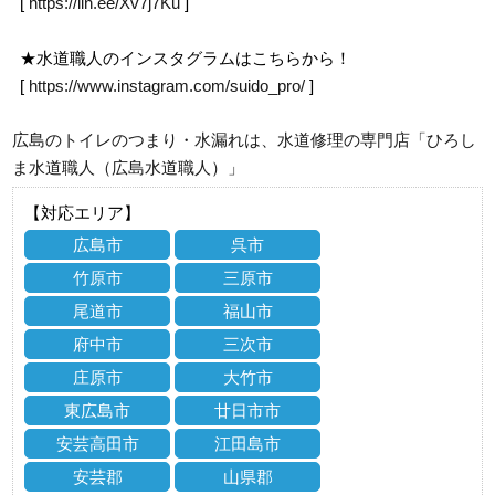
[
https://lin.ee/Xv7j7Ku
]
★水道職人のインスタグラムはこちらから！
[
https://www.instagram.com/suido_pro/
]
広島のトイレのつまり・水漏れは、水道修理の専門店「ひろし
ま水道職人（広島水道職人）」
【対応エリア】
広島市
呉市
竹原市
三原市
尾道市
福山市
府中市
三次市
庄原市
大竹市
東広島市
廿日市市
安芸高田市
江田島市
安芸郡
山県郡