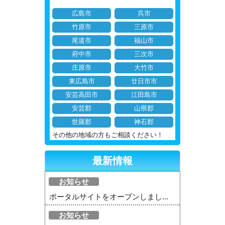
広島市
呉市
竹原市
三原市
尾道市
福山市
府中市
三次市
庄原市
大竹市
東広島市
廿日市市
安芸高田市
江田島市
安芸郡
山県郡
世羅郡
神石郡
その他の地域の方もご相談ください！
最新情報
お知らせ
ポータルサイトをオープンしまし...
お知らせ