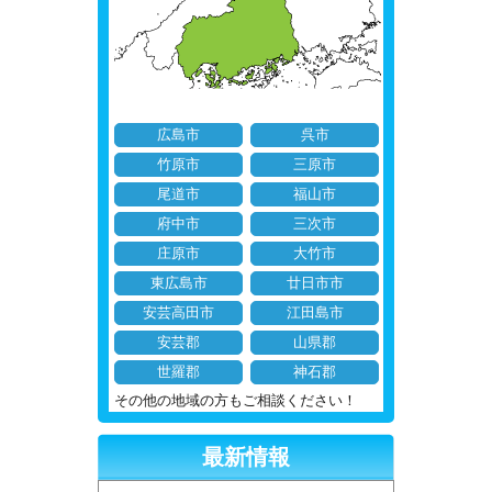
広島市
呉市
竹原市
三原市
尾道市
福山市
府中市
三次市
庄原市
大竹市
東広島市
廿日市市
安芸高田市
江田島市
安芸郡
山県郡
世羅郡
神石郡
その他の地域の方もご相談ください！
最新情報