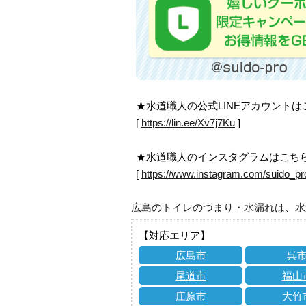
★水道職人の公式LINEアカウント
[
https://lin.ee/Xv7j7Ku
]
★水道職人のインスタグラムはこち
[
https://www.instagram.com/suido_pr
広島のトイレのつまり・水漏れは、水
【対応エリア】
広島市
呉
尾道市
福山
庄原市
大竹