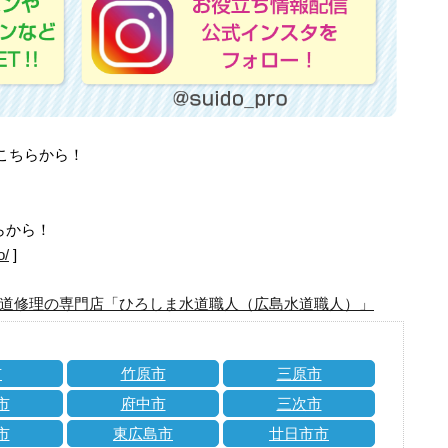
はこちらから！
らから！
o/
]
道修理の専門店「ひろしま水道職人（広島水道職人）」
市
竹原市
三原市
市
府中市
三次市
市
東広島市
廿日市市