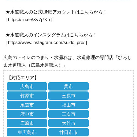
★水道職人の公式LINEアカウントはこちらから！
[
https://lin.ee/Xv7j7Ku
]
★水道職人のインスタグラムはこちらから！
[
https://www.instagram.com/suido_pro/
]
広島のトイレのつまり・水漏れは、水道修理の専門店「ひろし
ま水道職人（広島水道職人）」
【対応エリア】
広島市
呉市
竹原市
三原市
尾道市
福山市
府中市
三次市
庄原市
大竹市
東広島市
廿日市市