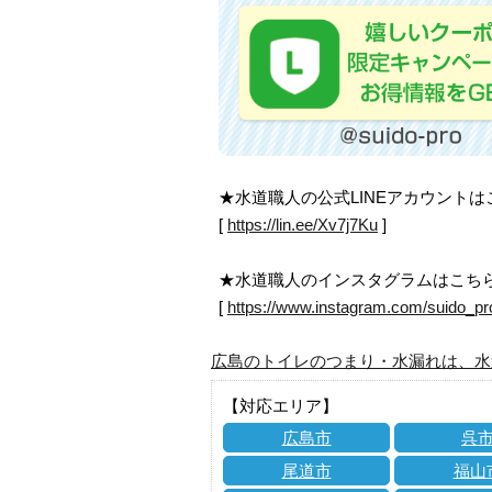
★水道職人の公式LINEアカウント
[
https://lin.ee/Xv7j7Ku
]
★水道職人のインスタグラムはこち
[
https://www.instagram.com/suido_pr
広島のトイレのつまり・水漏れは、水
【対応エリア】
広島市
呉
尾道市
福山