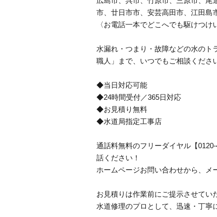
広島市、呉市、竹原市、三原市、尾
市、廿日市市、安芸高田市、江田島
〈お電話一本でどこへでも駆けつけ
水漏れ・つまり・故障などの水のトラ
職人」まで、いつでもご相談くださ
◆当日対応可能
◆24時間受付／365日対応
◆お見積り無料
◆水道局指定工事店
通話料無料のフリーダイヤル【0120
話ください！
ホームページお問い合わせから、メ
お見積りは作業前にご提示させてい
水道修理のプロとして、迅速・丁寧