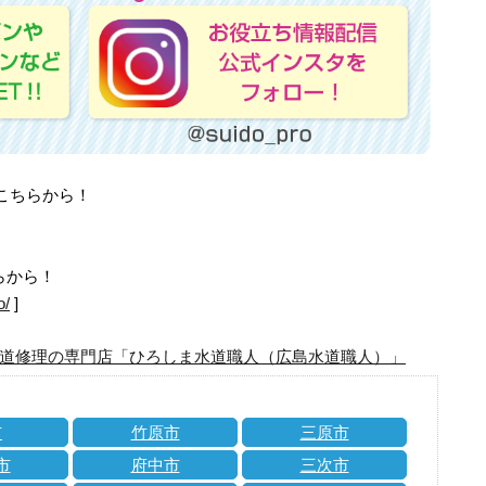
はこちらから！
らから！
o/
]
道修理の専門店「ひろしま水道職人（広島水道職人）」
市
竹原市
三原市
市
府中市
三次市