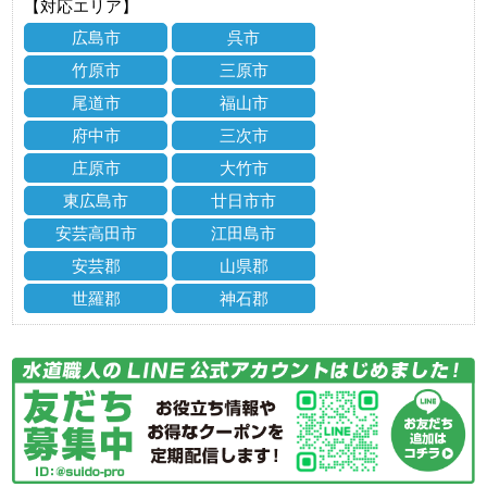
【対応エリア】
広島市
呉市
竹原市
三原市
尾道市
福山市
府中市
三次市
庄原市
大竹市
東広島市
廿日市市
安芸高田市
江田島市
安芸郡
山県郡
世羅郡
神石郡