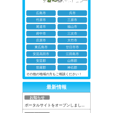
広島市
呉市
竹原市
三原市
尾道市
福山市
府中市
三次市
庄原市
大竹市
東広島市
廿日市市
安芸高田市
江田島市
安芸郡
山県郡
世羅郡
神石郡
その他の地域の方もご相談ください！
最新情報
お知らせ
ポータルサイトをオープンしまし...