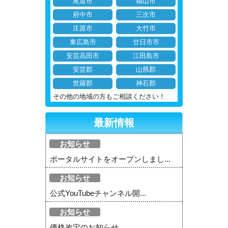
尾道市
福山市
府中市
三次市
庄原市
大竹市
東広島市
廿日市市
安芸高田市
江田島市
安芸郡
山県郡
世羅郡
神石郡
その他の地域の方もご相談ください！
最新情報
お知らせ
ポータルサイトをオープンしまし...
お知らせ
公式YouTubeチャンネル開...
お知らせ
価格改定のお知らせ