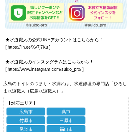
★水道職人の公式LINEアカウントはこちらから！
[
https://lin.ee/Xv7j7Ku
]
★水道職人のインスタグラムはこちらから！
[
https://www.instagram.com/suido_pro/
]
広島のトイレのつまり・水漏れは、水道修理の専門店「ひろし
ま水道職人（広島水道職人）」
【対応エリア】
広島市
呉市
竹原市
三原市
尾道市
福山市