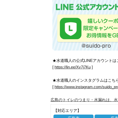
★水道職人の公式LINEアカウント
[
https://lin.ee/Xv7j7Ku
]
★水道職人のインスタグラムはこち
[
https://www.instagram.com/suido_pr
広島のトイレのつまり・水漏れは、水
【対応エリア】