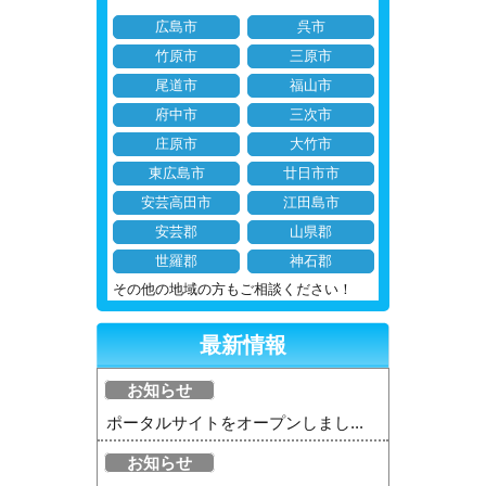
広島市
呉市
竹原市
三原市
尾道市
福山市
府中市
三次市
庄原市
大竹市
東広島市
廿日市市
安芸高田市
江田島市
安芸郡
山県郡
世羅郡
神石郡
その他の地域の方もご相談ください！
最新情報
お知らせ
ポータルサイトをオープンしまし...
お知らせ