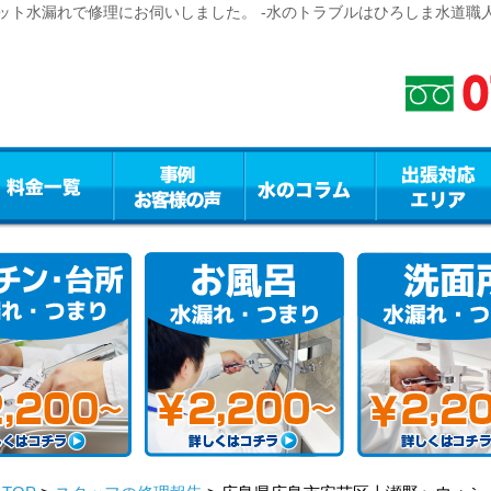
ット水漏れで修理にお伺いしました。 -水のトラブルはひろしま水道職