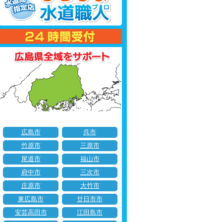
広島市
呉市
竹原市
三原市
尾道市
福山市
府中市
三次市
庄原市
大竹市
東広島市
廿日市市
安芸高田市
江田島市