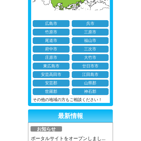
広島市
呉市
竹原市
三原市
尾道市
福山市
府中市
三次市
庄原市
大竹市
東広島市
廿日市市
安芸高田市
江田島市
安芸郡
山県郡
世羅郡
神石郡
その他の地域の方もご相談ください！
最新情報
お知らせ
ポータルサイトをオープンしまし...