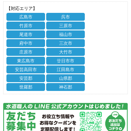
【対応エリア】
広島市
呉市
竹原市
三原市
尾道市
福山市
府中市
三次市
庄原市
大竹市
東広島市
廿日市市
安芸高田市
江田島市
安芸郡
山県郡
世羅郡
神石郡