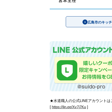
広島市のキッチ
★水道職人の公式LINEアカウント
[
https://lin.ee/Xv7j7Ku
]