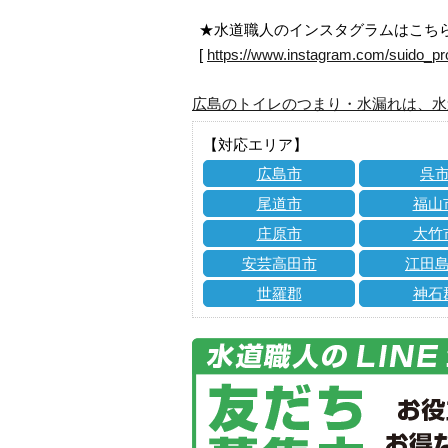
★水道職人のインスタグラムはこち
[
https://www.instagram.com/suido_pr
広島のトイレのつまり・水漏れは、水
【対応エリア】
広島市
呉
尾道市
福山
庄原市
大竹
安芸高田市
江田
世羅郡
神石