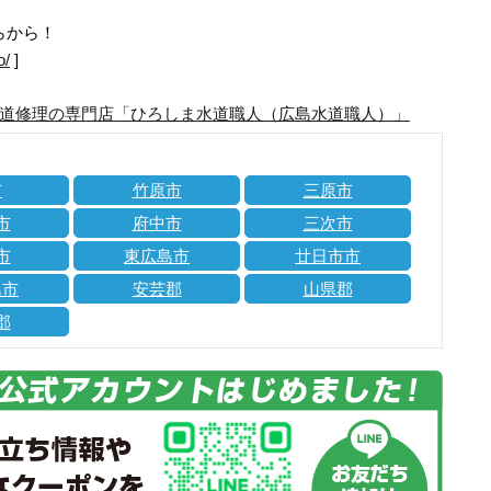
らから！
o/
]
道修理の専門店「ひろしま水道職人（広島水道職人）」
市
竹原市
三原市
市
府中市
三次市
市
東広島市
廿日市市
島市
安芸郡
山県郡
郡