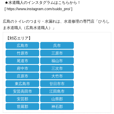
★水道職人のインスタグラムはこちらから！
[
https://www.instagram.com/suido_pro/
]
広島のトイレのつまり・水漏れは、水道修理の専門店「ひろし
ま水道職人（広島水道職人）」
【対応エリア】
広島市
呉市
竹原市
三原市
尾道市
福山市
府中市
三次市
庄原市
大竹市
東広島市
廿日市市
安芸高田市
江田島市
安芸郡
山県郡
世羅郡
神石郡