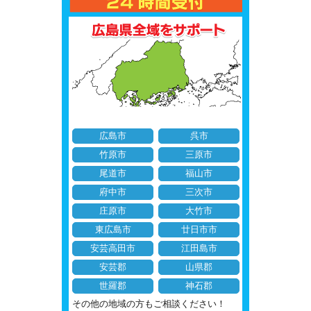
広島市
呉市
竹原市
三原市
尾道市
福山市
府中市
三次市
庄原市
大竹市
東広島市
廿日市市
安芸高田市
江田島市
安芸郡
山県郡
世羅郡
神石郡
その他の地域の方もご相談ください！