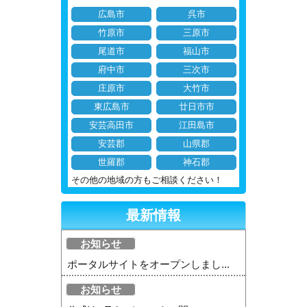
広島市
呉市
竹原市
三原市
尾道市
福山市
府中市
三次市
庄原市
大竹市
東広島市
廿日市市
安芸高田市
江田島市
安芸郡
山県郡
世羅郡
神石郡
その他の地域の方もご相談ください！
最新情報
お知らせ
ポータルサイトをオープンしまし...
お知らせ