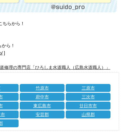
はこちらから！
らから！
o/
]
道修理の専門店「ひろしま水道職人（広島水道職人）」
市
竹原市
三原市
市
府中市
三次市
市
東広島市
廿日市市
島市
安芸郡
山県郡
郡