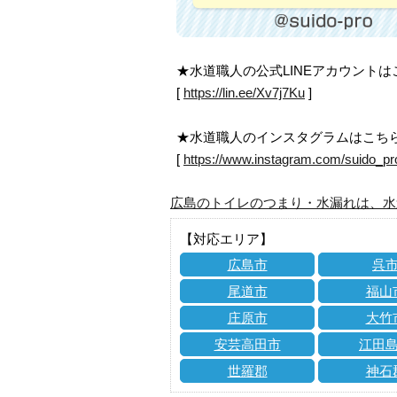
★水道職人の公式LINEアカウント
[
https://lin.ee/Xv7j7Ku
]
★水道職人のインスタグラムはこち
[
https://www.instagram.com/suido_pr
広島のトイレのつまり・水漏れは、水
【対応エリア】
広島市
呉
尾道市
福山
庄原市
大竹
安芸高田市
江田
世羅郡
神石