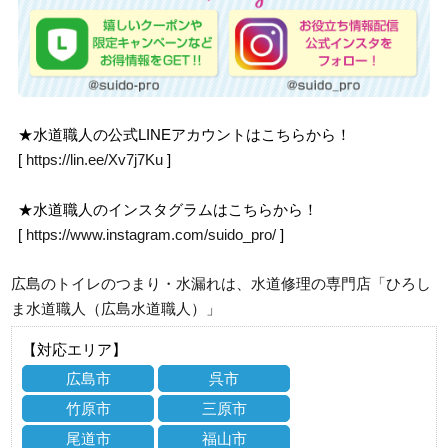
★水道職人の公式LINEアカウントはこちらから！
[
https://lin.ee/Xv7j7Ku
]
★水道職人のインスタグラムはこちらから！
[
https://www.instagram.com/suido_pro/
]
広島のトイレのつまり・水漏れは、水道修理の専門店「ひろし
ま水道職人（広島水道職人）」
【対応エリア】
広島市
呉市
竹原市
三原市
尾道市
福山市