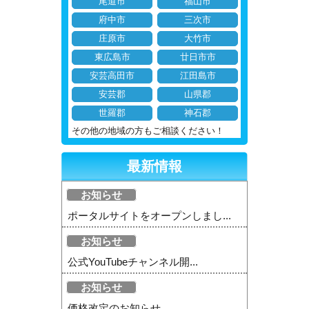
尾道市
福山市
府中市
三次市
庄原市
大竹市
東広島市
廿日市市
安芸高田市
江田島市
安芸郡
山県郡
世羅郡
神石郡
その他の地域の方もご相談ください！
最新情報
お知らせ
ポータルサイトをオープンしまし...
お知らせ
公式YouTubeチャンネル開...
お知らせ
価格改定のお知らせ