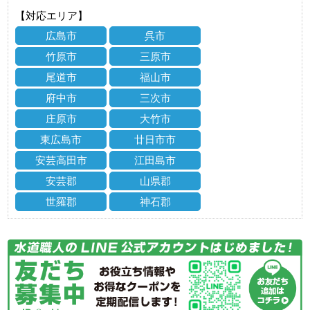
【対応エリア】
広島市
呉市
竹原市
三原市
尾道市
福山市
府中市
三次市
庄原市
大竹市
東広島市
廿日市市
安芸高田市
江田島市
安芸郡
山県郡
世羅郡
神石郡