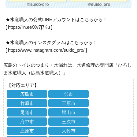
★水道職人の公式LINEアカウントはこちらから！
[
https://lin.ee/Xv7j7Ku
]
★水道職人のインスタグラムはこちらから！
[
https://www.instagram.com/suido_pro/
]
広島のトイレのつまり・水漏れは、水道修理の専門店「ひろし
ま水道職人（広島水道職人）」
【対応エリア】
広島市
呉市
竹原市
三原市
尾道市
福山市
府中市
三次市
庄原市
大竹市