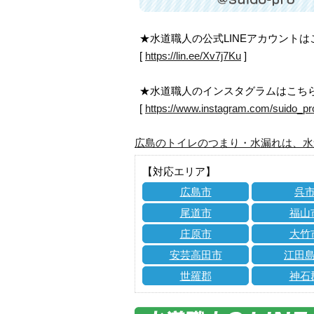
★水道職人の公式LINEアカウント
[
https://lin.ee/Xv7j7Ku
]
★水道職人のインスタグラムはこち
[
https://www.instagram.com/suido_pr
広島のトイレのつまり・水漏れは、水
【対応エリア】
広島市
呉
尾道市
福山
庄原市
大竹
安芸高田市
江田
世羅郡
神石