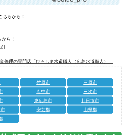
はこちらから！
らから！
o/
]
道修理の専門店「ひろしま水道職人（広島水道職人）」
市
竹原市
三原市
市
府中市
三次市
市
東広島市
廿日市市
島市
安芸郡
山県郡
郡