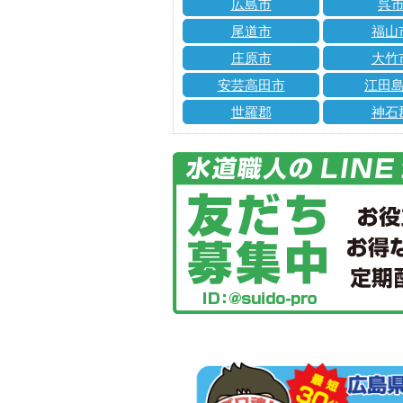
広島市
呉
尾道市
福山
庄原市
大竹
安芸高田市
江田
世羅郡
神石