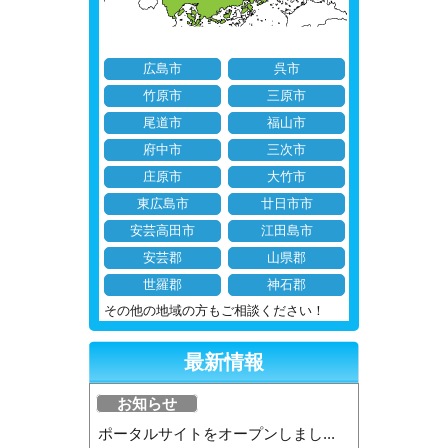
広島市
呉市
竹原市
三原市
尾道市
福山市
府中市
三次市
庄原市
大竹市
東広島市
廿日市市
安芸高田市
江田島市
安芸郡
山県郡
世羅郡
神石郡
その他の地域の方もご相談ください！
最新情報
お知らせ
ポータルサイトをオープンしまし...