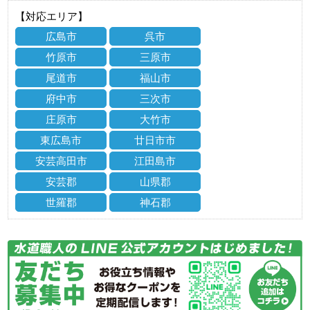
【対応エリア】
広島市
呉市
竹原市
三原市
尾道市
福山市
府中市
三次市
庄原市
大竹市
東広島市
廿日市市
安芸高田市
江田島市
安芸郡
山県郡
世羅郡
神石郡