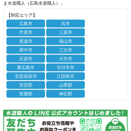
ま水道職人（広島水道職人）」
【対応エリア】
広島市
呉市
竹原市
三原市
尾道市
福山市
府中市
三次市
庄原市
大竹市
東広島市
廿日市市
安芸高田市
江田島市
安芸郡
山県郡
世羅郡
神石郡