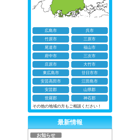
広島市
呉市
竹原市
三原市
尾道市
福山市
府中市
三次市
庄原市
大竹市
東広島市
廿日市市
安芸高田市
江田島市
安芸郡
山県郡
世羅郡
神石郡
その他の地域の方もご相談ください！
最新情報
お知らせ